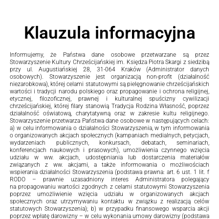
Klauzula informacyjna​
Informujemy, że Państwa dane osobowe przetwarzane są przez
Stowarzyszenie Kultury Chrześcijańskiej im. Księdza Piotra Skargi z siedzibą
przy ul. Augustiańskiej 28, 31-064 Kraków (Administrator danych
osobowych). Stowarzyszenie jest organizacją non-profit (działalność
niezarobkowa), której celami statutowymi są pielęgnowanie chrześcijańskich
wartości i tradycji narodu polskiego oraz propagowanie i ochrona religijnej,
etycznej, filozoficznej, prawnej i kulturalnej spuścizny cywilizacji
chrześcijańskiej, której filary stanowią Tradycja Rodzina Własność, poprzez
działalność oświatową, charytatywną oraz w zakresie kultu religijnego.
Stowarzyszenie przetwarza Państwa dane osobowe w następujących celach:
a) w celu informowania o działalności Stowarzyszenia, w tym informowania
o organizowanych akcjach społecznych (kampaniach medialnych, petycjach,
wydarzeniach publicznych, konkursach, debatach, seminariach,
konferencjach naukowych i prasowych), umożliwienia czynnego wzięcia
udziału w ww. akcjach, udostępniania lub dostarczenia materiałów
związanych z ww. akcjami, a także informowania o możliwościach
wspierania działalności Stowarzyszenia (podstawa prawna: art. 6 ust. 1 lit. f
RODO – prawnie uzasadniony interes Administratora polegający
na propagowaniu wartości zgodnych z celami statutowymi Stowarzyszenia
poprzez umożliwienie wzięcia udziału w organizowanych akcjach
społecznych oraz utrzymywaniu kontaktu w związku z realizacją celów
statutowych Stowarzyszenia); b) w przypadku finansowego wsparcia akcji
poprzez wpłatę darowizny – w celu wykonania umowy darowizny (podstawa