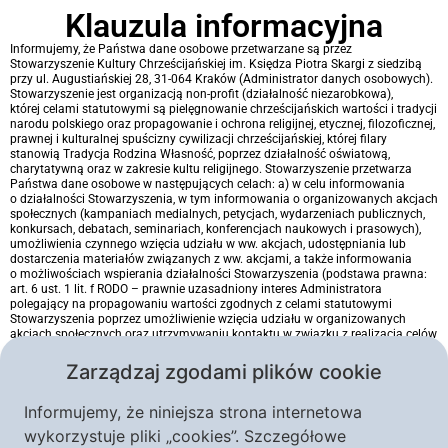
Klauzula informacyjna​
Informujemy, że Państwa dane osobowe przetwarzane są przez
Stowarzyszenie Kultury Chrześcijańskiej im. Księdza Piotra Skargi z siedzibą
przy ul. Augustiańskiej 28, 31-064 Kraków (Administrator danych osobowych).
Stowarzyszenie jest organizacją non-profit (działalność niezarobkowa),
której celami statutowymi są pielęgnowanie chrześcijańskich wartości i tradycji
narodu polskiego oraz propagowanie i ochrona religijnej, etycznej, filozoficznej,
prawnej i kulturalnej spuścizny cywilizacji chrześcijańskiej, której filary
stanowią Tradycja Rodzina Własność, poprzez działalność oświatową,
charytatywną oraz w zakresie kultu religijnego. Stowarzyszenie przetwarza
Państwa dane osobowe w następujących celach: a) w celu informowania
o działalności Stowarzyszenia, w tym informowania o organizowanych akcjach
społecznych (kampaniach medialnych, petycjach, wydarzeniach publicznych,
konkursach, debatach, seminariach, konferencjach naukowych i prasowych),
umożliwienia czynnego wzięcia udziału w ww. akcjach, udostępniania lub
dostarczenia materiałów związanych z ww. akcjami, a także informowania
o możliwościach wspierania działalności Stowarzyszenia (podstawa prawna:
art. 6 ust. 1 lit. f RODO – prawnie uzasadniony interes Administratora
polegający na propagowaniu wartości zgodnych z celami statutowymi
Stowarzyszenia poprzez umożliwienie wzięcia udziału w organizowanych
akcjach społecznych oraz utrzymywaniu kontaktu w związku z realizacją celów
statutowych Stowarzyszenia); b) w przypadku finansowego wsparcia akcji
poprzez wpłatę darowizny – w celu wykonania umowy darowizny (podstawa
Zarządzaj zgodami plików cookie
prawna: art. 6 ust. 1 lit. b RODO – wykonanie umowy); c) w celu zabezpieczenia
informacji na wypadek prawnej potrzeby wykazania faktów dotyczących
kontaktu z osobą, która wzięła udział w akcji (podstawa prawna: art. 6 ust. 1 lit.
Informujemy, że niniejsza strona internetowa
f RODO – prawnie uzasadniony interes Administratora polegający
wykorzystuje pliki „cookies”. Szczegółowe
na dochodzeniu lub obronie przed ewentualnymi roszczeniami). Podanie przez